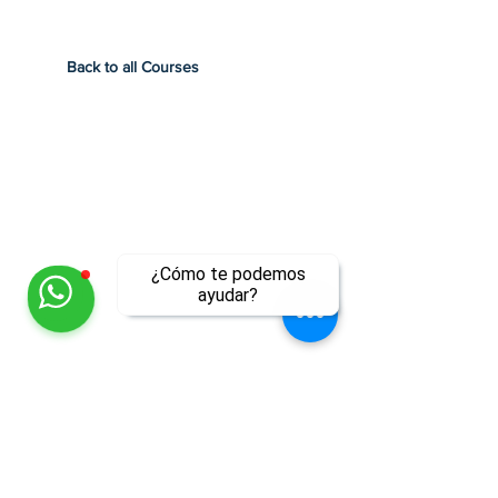
Back to all Courses
¿Cómo te podemos
ayudar?
Instructor
ll
José Luis Porras Bernal