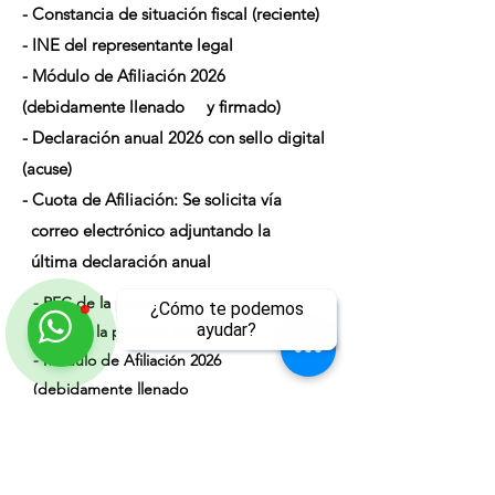
- Constancia de situación fiscal (reciente)
- INE del representante legal
- Módulo de Afiliación 2026
(debidamente llenado y firmado)
- Declaración anual 2026 con sello digital
(acuse)
- Cuota de Afiliación: Se solicita vía
correo electrónico adjuntando la
última declaración anual
- RFC de la persona física
¿Cómo te podemos
ayudar?
- INE de la persona física
- Módulo de Afiliación 2026
(debidamente llenado
ll
y firmado)
- Declaración Anual 2026 con sello digital
- Cuota de Afiliación: Se solicita vía