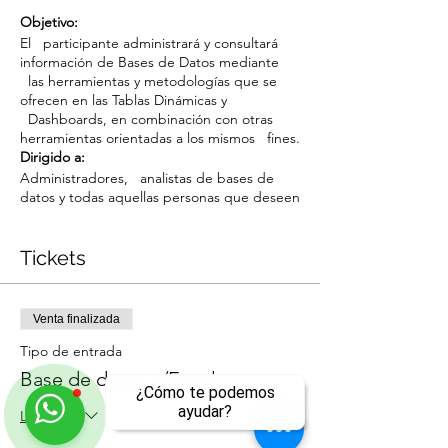
Objetivo:
El participante administrará y consultará
información de Bases de Datos mediante
las herramientas y metodologías que se
ofrecen en las Tablas Dinámicas y
Dashboards, en combinación con otras
herramientas orientadas a los mismos fines.
Dirigido a:
Administradores, analistas de bases de
datos y todas aquellas personas que deseen
conocer y gestionar su información,
utilizando las diferentes herramientas de
administración de Bases de Datos en
Tickets
Microsoft® Office Excel®
Temario:
1. Uso de funciones
Venta finalizada
1.1 Introducción
Tipo de entrada
1.2 Importancia de las funciones
1.3 Categoría de funciones
Base de datos c/Excel
¿Cómo te podemos
1.4 Estructura de una función
ayudar?
Leer más
1.5 Funciones básicas
2. Diseño y funciones de Bases de Datos