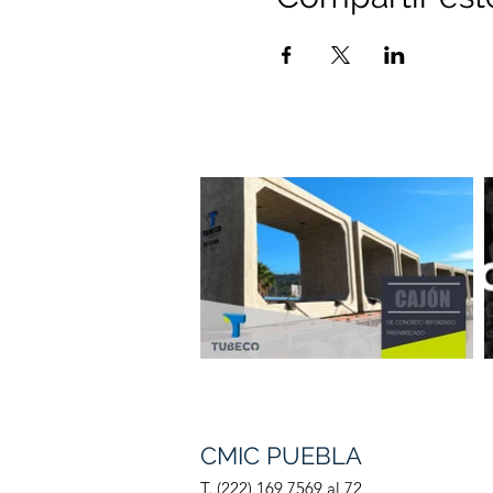
CMIC
PUEBLA
T. (222) 169 7569 al 72