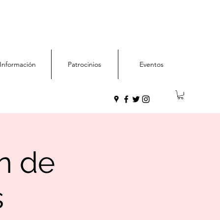
Información
Patrocinios
Eventos
ón de
s