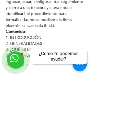
ingresar, crear, configurar, dar seguimiento 
y cierre a una bitácora y a una nota e 
identificará el procedimiento para 
formalizar las notas mediante la firma 
electrónica avanzada (FIEL).
Contenido
:
1. INTRODUCCIÓN
2. GENERALIDADES
3. ¿QUÉ ES BESOP?
¿Cómo te podemos
3.1 Normatividad Base
ayudar?
LEER MÁS >
ll
Compartir este evento