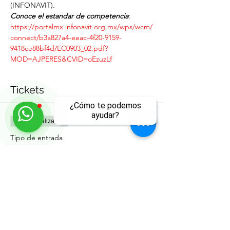
(INFONAVIT).
Conoce el estandar de competencia
:
https://portalmx.infonavit.org.mx/wps/wcm/
connect/b3a827a4-eeac-4f20-9159-
9418ce88bf4d/EC0903_02.pdf?
MOD=AJPERES&CVID=oEzuzLf
Tickets
¿Cómo te podemos
ayudar?
Venta finalizada
Tipo de entrada
Certificación EC0903.01
ll
Leer más
Precio
$4,408.00