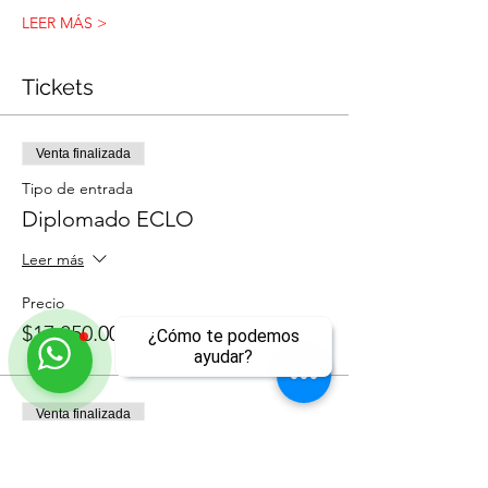
LEER MÁS >
Tickets
Venta finalizada
Tipo de entrada
Diplomado ECLO
Leer más
Precio
$17,850.00
¿Cómo te podemos
ayudar?
Venta finalizada
ll
Tipo de entrada
DECLO