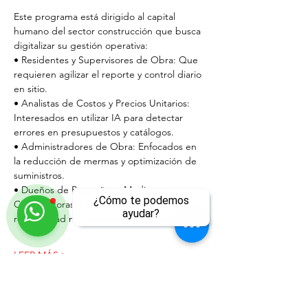
Este programa está dirigido al capital 
humano del sector construcción que busca 
digitalizar su gestión operativa:
• Residentes y Supervisores de Obra: Que 
requieren agilizar el reporte y control diario 
en sitio.
• Analistas de Costos y Precios Unitarios: 
Interesados en utilizar IA para detectar 
errores en presupuestos y catálogos.
• Administradores de Obra: Enfocados en 
la reducción de mermas y optimización de 
suministros.
• Dueños de Pequeñas y Medianas 
¿Cómo te podemos
Constructoras: Que necesitan maximizar la 
ayudar?
rentabilidad mediante tecnología accesible.
LEER MÁS >
ll
Compartir este evento