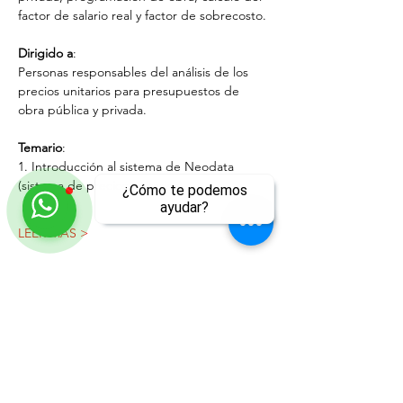
factor de salario real y factor de sobrecosto.
Dirigido a
:
Personas responsables del análisis de los 
precios unitarios para presupuestos de 
obra pública y privada.
Temario
:
1. Introducción al sistema de Neodata 
(sistema de precios unitarios)
¿Cómo te podemos
ayudar?
LEER MÁS >
ll
Compartir este evento