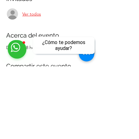
Ver todos
Acerca del evento
¿Cómo te podemos
Duración: 8 horas de capacitación 
ayudar?
Compartir este evento
ll