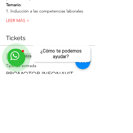
Temario
:
1. Inducción a las competencias laborales
LEER MÁS >
Tickets
¿Cómo te podemos
ayudar?
Venta finalizada
Tipo de entrada
PROMOTOR INFONAVIT
ll
Leer más
Precio
$4,060.00
Compartir este evento