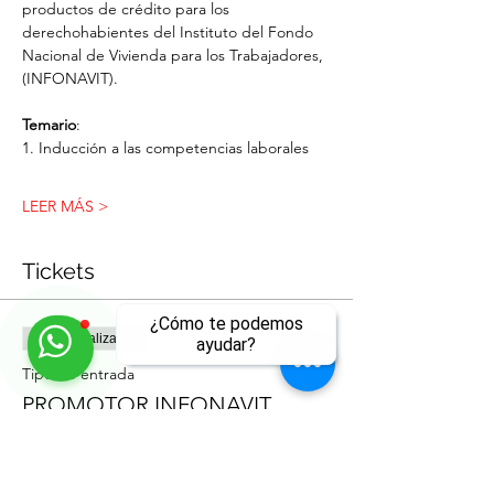
productos de crédito para los 
derechohabientes del Instituto del Fondo 
Nacional de Vivienda para los Trabajadores, 
(INFONAVIT).
Temario
:
1. Inducción a las competencias laborales
LEER MÁS >
Tickets
¿Cómo te podemos
Venta finalizada
ayudar?
Tipo de entrada
PROMOTOR INFONAVIT
ll
Leer más
Precio